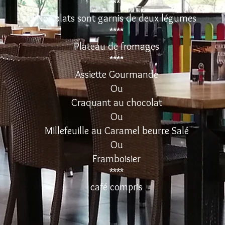
****
Nos plats sont garnis de deux légumes
****
Plateau de fromages
****
Assiette Gourmande
Ou
Craquant au chocolat
Ou
Millefeuille au Caramel beurre Salé
Ou
Framboisier
****
café compris