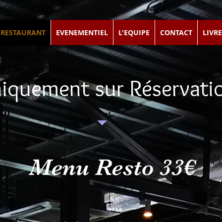
RESTAURANT
EVENEMENTIEL
L'EQUIPE
CONTACT
LIVRE
iquement sur Réservat
Menu Resto 33€
Kir
****