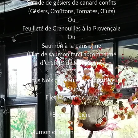
Salade de gésiers de canard confits
(Gésiers, Croûtons, Tomates, Œufs)
Ou
Feuilleté de Grenouilles à la Provençale
Ou
Saumon à la parisienne
(Filet de saumon farci accompagné
d’Œufs et de Macédoine)
****
Sous Noix de veau sauce forestière
Ou
Filet Mignon de porc
Ou
Bœuf à la bière
Ou
Saumon et sa fondue de poireaux